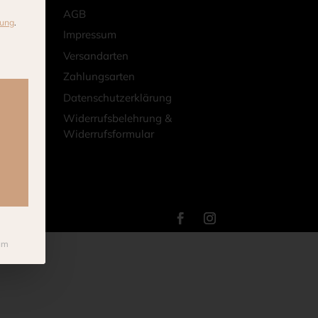
AGB
rung
.
Impressum
Versandarten
ng erteilt werden kann. Die erste Service-Gruppe ist essen
Zahlungsarten
Datenschutzerklärung
Widerrufsbelehrung &
Widerrufsformular
um