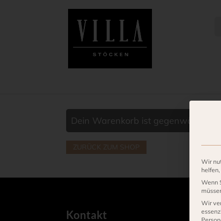
Dein Warenkorb ist gegenwärtig lee
ZURÜCK ZUM SHOP
Wir nu
helfen
Wenn S
müssen 
Wir ve
essenzi
Kontakt
Person