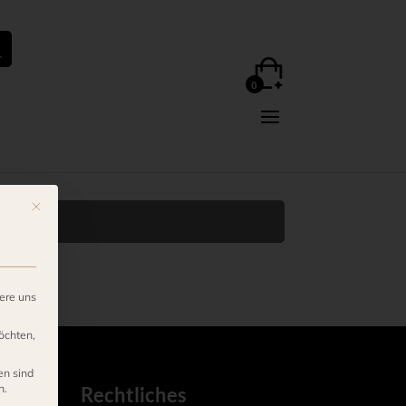
Mit diesem Button wird der Dialog geschlossen. Seine Funktionalität ist ide
ere uns
öchten,
en sind
n.
Rechtliches