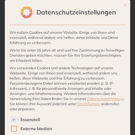
-
Kategorien:
Alle Produkte
,
Villa Stöcken
,
Living
,
Kerzen
Mit die
TUOKSU-
Datenschutzeinstellungen
Duft
Beschreibung
Graphite
Wir nutzen Cookies auf unserer Website. Einige von ihnen sind
-
essenziell, während andere uns helfen, diese Website und Deine
Größe
Erfahrung zu verbessern.
S
Wenn Sie unter 16 Jahre alt sind und Ihre Zustimmung zu freiwilligen
Farbe: Sharkskin
Diensten geben möchten, müssen Sie Ihre Erziehungsberechtigten
Menge
um Erlaubnis bitten.
Material: Glas , MDF
Wir verwenden Cookies und andere Technologien auf unserer
Höhe: 9 cm, Breite: 7 cm, Länge: 7 cm
Webseite. Einige von ihnen sind essenziell, während andere uns
helfen, diese Webseite und Ihre Erfahrung zu verbessern.
Größe: S
Personenbezogene Daten können verarbeitet werden (z. B. IP-
Durchmesser: 7 cm
Adressen), z. B. für personalisierte Anzeigen und Inhalte oder
Anzeigen- und Inhaltsmessung.
Weitere Informationen über die
Brenndauer: 35
Verwendung Ihrer Daten finden Sie in unserer
Datenschutzerklärung
.
Sie können Ihre Auswahl jederzeit unter
Einstellungen
widerrufen
Pflege-Anleitung:
oder anpassen.
Es folgt eine Liste der Service-Gruppen, für die eine 
Essenziell
Die richtige Pflege einer Duftkerze kann
Externe Medien
die Haltbarkeit verlängern und eine