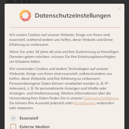
inkl. 19 % MwSt.
Mit die
Lieferzeit:
2-3 Werktage
Datenschutzeinstellungen
BLOMUS
IN DEN WARENKORB
WINDLICHT
Wir nutzen Cookies auf unserer Website. Einige von ihnen sind
"FINCA"
essenziell, während andere uns helfen, diese Website und Deine
Erfahrung zu verbessern.
-
Kategorien:
Windlichter
,
Alle Produkte
,
Wohnaccessoires
,
Villa
Wenn Sie unter 16 Jahre alt sind und Ihre Zustimmung zu freiwilligen
schwarz
Stöcken
,
Living
Diensten geben möchten, müssen Sie Ihre Erziehungsberechtigten
um Erlaubnis bitten.
Menge
Wir verwenden Cookies und andere Technologien auf unserer
Webseite. Einige von ihnen sind essenziell, während andere uns
Beschreibung
helfen, diese Webseite und Ihre Erfahrung zu verbessern.
Personenbezogene Daten können verarbeitet werden (z. B. IP-
Adressen), z. B. für personalisierte Anzeigen und Inhalte oder
Anzeigen- und Inhaltsmessung.
Weitere Informationen über die
Material: Stahl, Glas
Verwendung Ihrer Daten finden Sie in unserer
Datenschutzerklärung
.
Sie können Ihre Auswahl jederzeit unter
Einstellungen
widerrufen
Höhe: 41 cm, Breite: 20 cm, Länge: 20 cm
oder anpassen.
Größe: S
Es folgt eine Liste der Service-Gruppen, für die eine 
Essenziell
Gewicht: 2,51 kg
Externe Medien