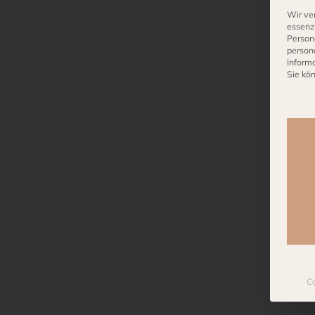
Wir ve
essenzi
Person
person
Inform
Sie kö
Es fo
Co