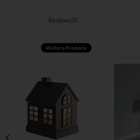
Reviews (0)
Weitere Produkte
Dieses
Produkt
weist
mehrere
Varianten
auf.
Die
Optionen
können