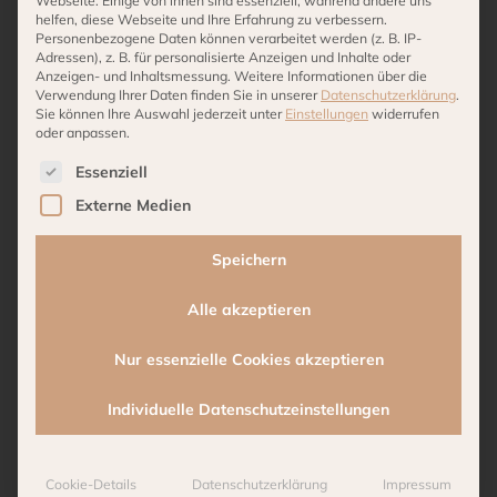
Webseite. Einige von ihnen sind essenziell, während andere uns
helfen, diese Webseite und Ihre Erfahrung zu verbessern.
Personenbezogene Daten können verarbeitet werden (z. B. IP-
Adressen), z. B. für personalisierte Anzeigen und Inhalte oder
Anzeigen- und Inhaltsmessung.
Weitere Informationen über die
Verwendung Ihrer Daten finden Sie in unserer
Datenschutzerklärung
.
Sie können Ihre Auswahl jederzeit unter
Einstellungen
widerrufen
oder anpassen.
Es folgt eine Liste der Service-Gruppen, für die eine 
Essenziell
Externe Medien
Speichern
Alle akzeptieren
Nur essenzielle Cookies akzeptieren
BLOMUS SPEISETELLER
Individuelle Datenschutzeinstellungen
“KUMI” FARBE – Fungi u.
Espresso
Cookie-Details
Datenschutzerklärung
Impressum