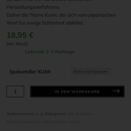
Herstellungsverfahrens.
Daher der Name Kumi, der sich vom japanischen
Wort für ewige Schönheit ableitet.
18,95
€
inkl. MwSt.
Lieferzeit:
2-3 Werktage
Speiseteller KUMI
BLOMUS
IN DEN WARENKORB
SPEISETELLER
"KUMI"
FARBE
Artikelnummer:
n. a.
Kategorien:
Alle Produkte
,
-
Wohnaccessoires
,
Villa Stöcken
,
Living
Fungi