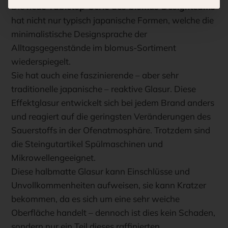
Die
neue Tabletop-Serie des blomus Designteams
hat nicht nur typisch japanische Formen, welche die
minimalistische Designsprache der
Alltagsgegenstände im blomus-Sortiment
wiederspiegelt.
Sie hat auch eine faszinierende – aber sehr
traditionelle japanische – reaktive Glasur. Diese
Effektglasur entwickelt sich bei jedem Brand anders
und reagiert auf die geringsten Veränderungen des
Sauerstoffs in der Ofenatmosphäre. Trotzdem sind
die Steingutartikel Spülmaschinen und
Mikrowellengeeignet.
Diese halbmatte Glasur kann Einschlüsse und
Unvollkommenheiten aufweisen, sie kann Kratzer
bekommen, da es sich um eine sehr weiche
Oberfläche handelt – dennoch ist dies kein Schaden,
sondern nur ein Teil dieses raffinierten