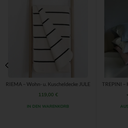
Dieses
Produkt
weist
mehrere
Varianten
auf.
Die
Optionen
können
auf
der
RIEMA – Wohn- u. Kuscheldecke JULE
Produktseite
gewählt
119,00
€
werden
IN DEN WARENKORB
AU
Dieses
Produkt