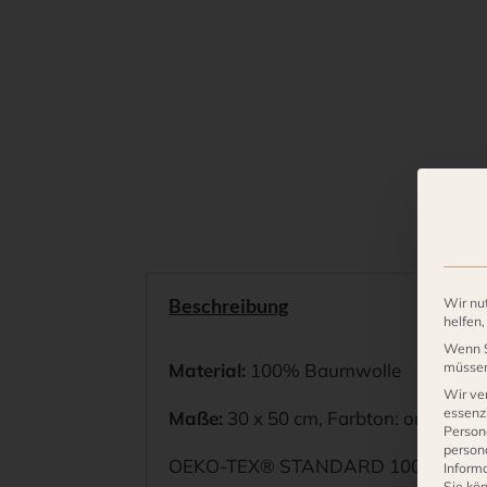
Beschreibung
Wir nu
helfen
Wenn S
müssen 
Material:
100% Baumwolle
Wir ve
essenzi
Maße:
30 x 50 cm, Farbton: orange
Person
person
OEKO-TEX® STANDARD 100
Inform
Sie kö