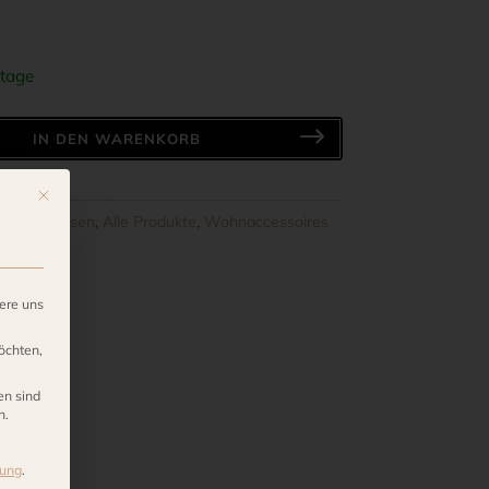
tage
IN DEN WARENKORB
Mit diesem Button wird der Dialog geschlossen. Seine Funktionalität ist ide
en und Kissen
,
Alle Produkte
,
Wohnaccessoires
ere uns
öchten,
en sind
n.
rung
.