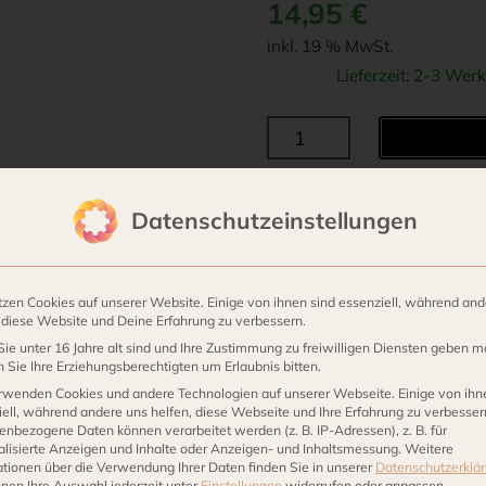
14,95
€
inkl. 19 % MwSt.
Lieferzeit:
2-3 Werk
PAD
CONCEPT
–
Datenschutzeinstellungen
Kissenhülle
Kategorien:
Villa Stöcken
,
Deck
LEDA,
orange
tzen Cookies auf unserer Website. Einige von ihnen sind essenziell, während and
Menge
, diese Website und Deine Erfahrung zu verbessern.
ie unter 16 Jahre alt sind und Ihre Zustimmung zu freiwilligen Diensten geben m
Sie Ihre Erziehungsberechtigten um Erlaubnis bitten.
rwenden Cookies und andere Technologien auf unserer Webseite. Einige von ihn
ell, während andere uns helfen, diese Webseite und Ihre Erfahrung zu verbesser
enbezogene Daten können verarbeitet werden (z. B. IP-Adressen), z. B. für
alisierte Anzeigen und Inhalte oder Anzeigen- und Inhaltsmessung.
Weitere
ationen über die Verwendung Ihrer Daten finden Sie in unserer
Datenschutzerklä
nnen Ihre Auswahl jederzeit unter
Einstellungen
widerrufen oder anpassen.