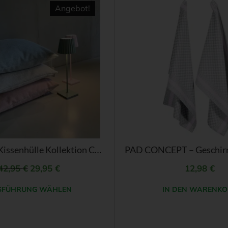
Angebot!
TREPINI – Kissenhülle Kollektion CABANA
42,95
€
Ursprünglicher
29,95
€
Aktueller
12,98
€
Preis
Preis
SFÜHRUNG WÄHLEN
IN DEN WARENKO
war:
ist:
42,95 €
29,95 €.