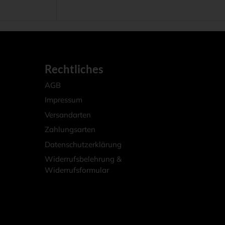
weist
mehrere
Varianten
auf.
Die
Rechtliches
Optionen
AGB
können
Impressum
auf
Versandarten
der
Zahlungsarten
Produktseite
Datenschutzerklärung
gewählt
werden
Widerrufsbelehrung &
Widerrufsformular