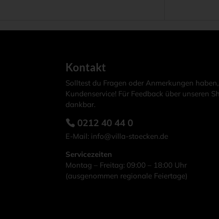
weist
mehrere
Varianten
auf.
Die
Kontakt
Optionen
Solltest du Fragen oder Anmerkungen haben,
können
Kundenservice! Für Feedback über unseren Sh
auf
dankbar.
der
0212 40 44 0
Produktseite
E-Mail:
info@villa-stoecken.de
gewählt
werden
Servicezeiten
Montag – Freitag: 09:00 – 18:00 Uhr
(ausgenommen regionale Feiertage)