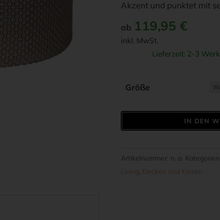
Akzent und punktet mit sei
119,95
€
ab
inkl. MwSt.
Lieferzeit:
2-3 Werk
Größe
PAD
IN DEN 
CONCEPT
-
UNI
Artikelnummer:
n. a.
Kategorien
POUF
Living
,
Decken und Kissen
Sitzkissen
Menge