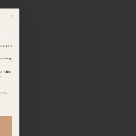
Mit diesem Button wird der Dialog geschlossen. Seine Funktionalität ist ide
ere uns
öchten,
en sind
n.
rung
.
ng erteilt werden kann. Die erste Service-Gruppe ist essen