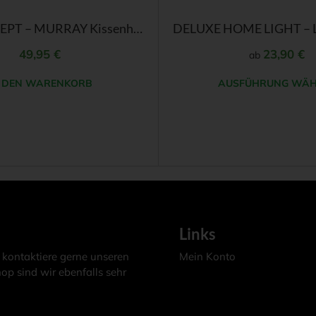
der
PAD CONCEPT – MURRAY Kissenhülle
Produktseite
gewählt
49,95
€
23,90
€
ab
werden
N DEN WARENKORB
AUSFÜHRUNG WÄH
Dieses
Produkt
weist
mehrere
Varianten
auf.
Die
Links
Optionen
 kontaktiere gerne unseren
Mein Konto
können
op sind wir ebenfalls sehr
auf
der