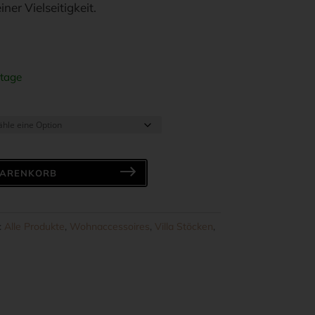
ner Vielseitigkeit.
tage
WARENKORB
:
Alle Produkte
,
Wohnaccessoires
,
Villa Stöcken
,