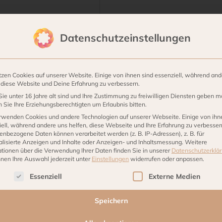
ylen
Datenschutzeinstellungen
 95 x 40 cm
tzen Cookies auf unserer Website. Einige von ihnen sind essenziell, während and
, diese Website und Deine Erfahrung zu verbessern.
ie unter 16 Jahre alt sind und Ihre Zustimmung zu freiwilligen Diensten geben m
Sie Ihre Erziehungsberechtigten um Erlaubnis bitten.
rwenden Cookies und andere Technologien auf unserer Webseite. Einige von ihn
ell, während andere uns helfen, diese Webseite und Ihre Erfahrung zu verbesser
enbezogene Daten können verarbeitet werden (z. B. IP-Adressen), z. B. für
alisierte Anzeigen und Inhalte oder Anzeigen- und Inhaltsmessung.
Weitere
ationen über die Verwendung Ihrer Daten finden Sie in unserer
Datenschutzerklä
nnen Ihre Auswahl jederzeit unter
Einstellungen
widerrufen oder anpassen.
lgt eine Liste der Service-Gruppen, für die eine Einwilligu
Essenziell
Externe Medien
Speichern