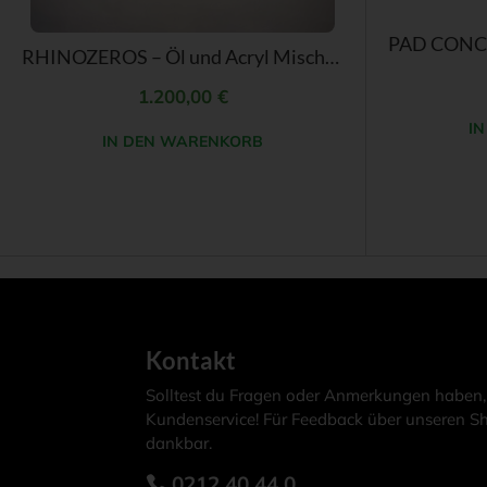
RHINOZEROS – Öl und Acryl Mischtechnik auf Leinwand
1.200,00
€
I
IN DEN WARENKORB
Kontakt
Solltest du Fragen oder Anmerkungen haben,
Kundenservice! Für Feedback über unseren Sh
dankbar.
0212 40 44 0