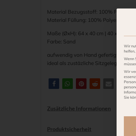
Material Bezugsstoff: 100% Polyprop
Material Füllung: 100% Polyester
Maße (ØxH): 64 x 40 cm | 40 x 40 cm |
Farbe: Sand
Wir nu
helfen
aufwendig von Hand gefertigt
Wenn S
ideal als zustäzliche Sitzgelegenheit,
müssen 
Wir ve
essenzi
Person
person
Inform
Sie kö
Es fo
Zusätzliche Informationen
Produktsicherheit