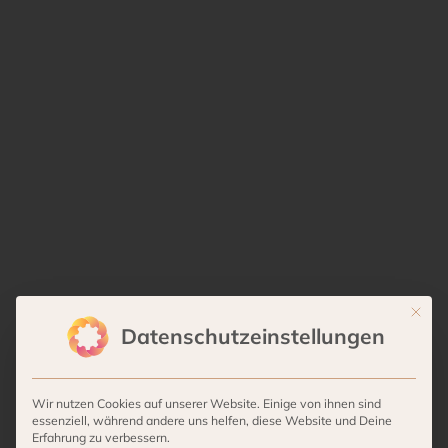
PHILIPPI – OUTBACK
Mit die
Datenschutzeinstellungen
SCHALE
Natürliche Schönheit
Wir nutzen Cookies auf unserer Website. Einige von ihnen sind
essenziell, während andere uns helfen, diese Website und Deine
Das, was OUTBACK von den meisten anderen
Erfahrung zu verbessern.