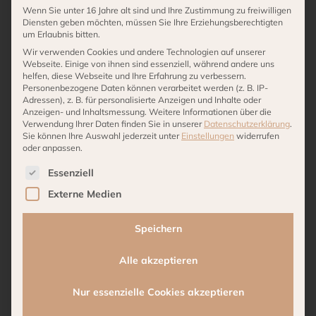
Schalen unterscheidet, ist ihr außergewöhnlich
Wenn Sie unter 16 Jahre alt sind und Ihre Zustimmung zu freiwilligen
Diensten geben möchten, müssen Sie Ihre Erziehungsberechtigten
naturverbundener Look, der an der Oberfläche
um Erlaubnis bitten.
ungleichmäßige, organische Strukturen aufweist. Es
Wir verwenden Cookies und andere Technologien auf unserer
scheint wie in Holz geschnitzt, ihre Grundform ist
Webseite. Einige von ihnen sind essenziell, während andere uns
helfen, diese Webseite und Ihre Erfahrung zu verbessern.
bewusst unregelmäßig. Der Look erinnert
Personenbezogene Daten können verarbeitet werden (z. B. IP-
Adressen), z. B. für personalisierte Anzeigen und Inhalte oder
unweigerlich an den verwegenen Charme der
Anzeigen- und Inhaltsmessung.
Weitere Informationen über die
afrikanischen Wildnis. Solche wunderschönen
Verwendung Ihrer Daten finden Sie in unserer
Datenschutzerklärung
.
Sie können Ihre Auswahl jederzeit unter
Einstellungen
widerrufen
Tablets und Gefäße finden sich auch gerne in den
oder anpassen.
luxuriösen Lodges und Unterkünften auf Safaris
Es folgt eine Liste der Service-Gruppen, für die eine 
Essenziell
wieder. Tatsächlich bestehen die aufwendig von
Externe Medien
Hand bearbeiteten Schalen aus Aluminium, das in
einem nicht minder aufwendigen Verfahren
Speichern
anschließend pulverbeschichtet wurde. Ihr
mattschwarzes Finish bildet einen herrlichen
Alle akzeptieren
Kontrast zu den leuchtenden Farben von Früchten.
Denkbar ist aber auch der Einsatz zur Ablage von
Nur essenzielle Cookies akzeptieren
frischem Gemüse in der Küche oder herrlich