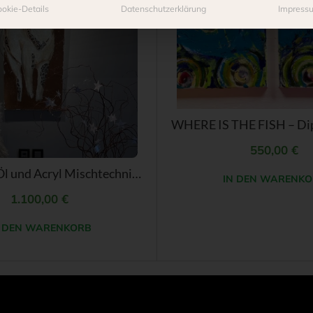
okie-Details
Datenschutzerklärung
Impress
550,00
€
HIRSCH – Öl und Acryl Mischtechnik auf Leinwand
IN DEN WARENKO
1.100,00
€
N DEN WARENKORB