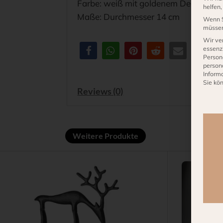
Farbe: weiß mit goldenem Decal
helfen
Maße: Durchmesser 14 cm
Wenn S
müssen 
Wir ve
essenzi
Person
person
Inform
Sie kö
Reviews (0)
Es fo
Weitere Produkte