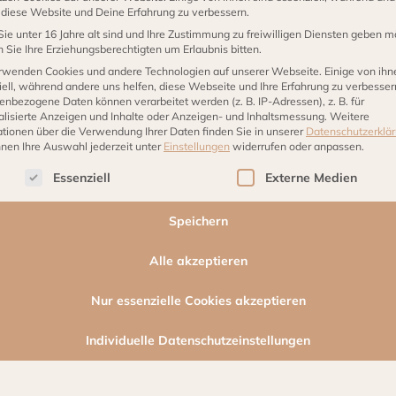
easy"
, diese Website und Deine Erfahrung zu verbessern.
Menge
ie unter 16 Jahre alt sind und Ihre Zustimmung zu freiwilligen Diensten geben m
Sie Ihre Erziehungsberechtigten um Erlaubnis bitten.
rwenden Cookies und andere Technologien auf unserer Webseite. Einige von ihn
ell, während andere uns helfen, diese Webseite und Ihre Erfahrung zu verbesser
enbezogene Daten können verarbeitet werden (z. B. IP-Adressen), z. B. für
alisierte Anzeigen und Inhalte oder Anzeigen- und Inhaltsmessung.
Weitere
ationen über die Verwendung Ihrer Daten finden Sie in unserer
Datenschutzerklä
nnen Ihre Auswahl jederzeit unter
Einstellungen
widerrufen oder anpassen.
lgt eine Liste der Service-Gruppen, für die eine Einwilligu
Essenziell
Externe Medien
Speichern
Alle akzeptieren
Nur essenzielle Cookies akzeptieren
Individuelle Datenschutzeinstellungen