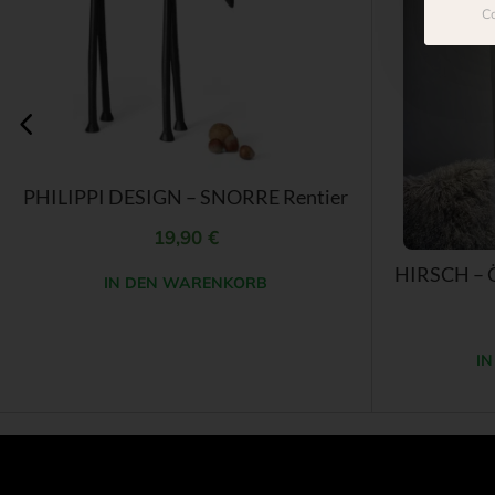
Co
PHILIPPI DESIGN – SNORRE Rentier
19,90
€
IN DEN WARENKORB
I