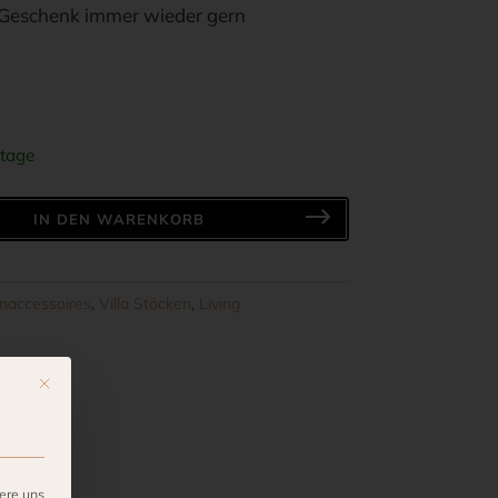
 Geschenk immer wieder gern
tage
IN DEN WARENKORB
accessoires
,
Villa Stöcken
,
Living
Mit diesem Button wird der Dialog geschlossen. Seine Funktionalität ist ide
ere uns