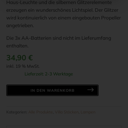
Haus-Leuchte und die silbernen Glitzerelemente
erzeugen ein wunderschönes Lichtspiel. Der Glitzer
wird kontinuierlich von einem eingebauten Propeller
angetrieben.
Die 3x AA-Batterien sind nicht im Lieferumfang
enthalten.
34,90
€
inkl. 19 % MwSt.
Lieferzeit:
2-3 Werktage
SOMPEX
IN DEN WARENKORB
-
GLAMOR
HOUSE
Kategorien:
Alle Produkte
,
Villa Stöcken
,
Lampen
-
schwarz,