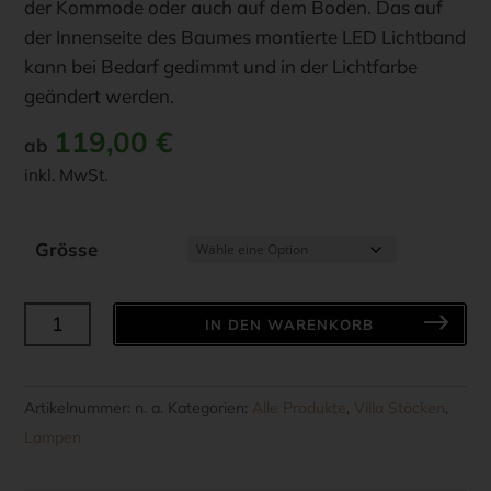
der Kommode oder auch auf dem Boden. Das auf
der Innenseite des Baumes montierte LED Lichtband
kann bei Bedarf gedimmt und in der Lichtfarbe
geändert werden.
119,00
€
ab
inkl. MwSt.
Grösse
SOMPEX
IN DEN WARENKORB
-
PINE
2.0
Artikelnummer:
n. a.
Kategorien:
Alle Produkte
,
Villa Stöcken
,
-
Lampen
silber,