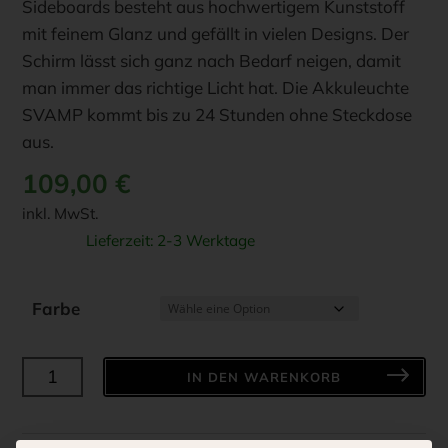
Sideboards besteht aus hochwertigem Kunststoff
mit feinem Glanz und gefällt in vielen Designs. Der
Schirm lässt sich ganz nach Bedarf neigen, damit
man immer das richtige Licht hat. Die Akkuleuchte
SVAMP kommt bis zu 24 Stunden ohne Steckdose
aus.
109,00
€
inkl. MwSt.
Lieferzeit:
2-3 Werktage
Farbe
SOMPEX
IN DEN WARENKORB
-
SVAMP