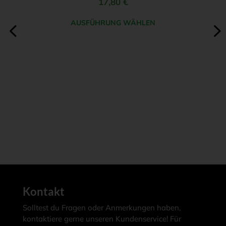
17,80
€
Die
Optionen
AUSFÜHRUNG WÄHLEN
können
Dieses
auf
Produkt
der
weist
Produktseite
mehrere
gewählt
Varianten
werden
auf.
Die
Optionen
können
auf
der
Kontakt
Produktseite
gewählt
Solltest du Fragen oder Anmerkungen haben,
kontaktiere gerne unseren Kundenservice! Für
werden