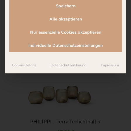
Zusätzliche Informationen
Speichern
Alle akzeptieren
Produktsicherheit
Nur essenzielle Cookies akzeptieren
Reviews (0)
Individuelle Datenschutzeinstellungen
Cookie-Details
Datenschutzerklärung
Impressum
Weitere Produkte
Dieses
Produkt
weist
mehrere
Varianten
PHILIPPI – Terra Teelichthalter
auf.