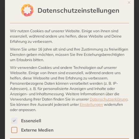
Akku-
Artikelnummer:
n. a.
Kategorien:
Alle Produkte
,
Mit die
Tischleuchte
Datenschutzeinstellungen
Wohnaccessoires
,
Villa Stöcken
,
Lampen
Indoor
Menge
Wir nutzen Cookies auf unserer Website. Einige von ihnen sind
Beschreibung
essenziell, während andere uns helfen, diese Website und Deine
Erfahrung zu verbessern.
Wenn Sie unter 16 Jahre alt sind und Ihre Zustimmung zu freiwilligen
Farbe: schwarz u. weiss
Diensten geben möchten, müssen Sie Ihre Erziehungsberechtigten
um Erlaubnis bitten.
Material: Kunststoff
Wir verwenden Cookies und andere Technologien auf unserer
Webseite. Einige von ihnen sind essenziell, während andere uns
helfen, diese Webseite und Ihre Erfahrung zu verbessern.
Höhe: 25 cm, Durchmesser: 16 cm
Personenbezogene Daten können verarbeitet werden (z. B. IP-
Adressen), z. B. für personalisierte Anzeigen und Inhalte oder
nur Indoor
Anzeigen- und Inhaltsmessung.
Weitere Informationen über die
Verwendung Ihrer Daten finden Sie in unserer
Datenschutzerklärung
.
Sie können Ihre Auswahl jederzeit unter
Einstellungen
widerrufen
oder anpassen.
Es folgt eine Liste der Service-Gruppen, für die eine 
Essenziell
Externe Medien