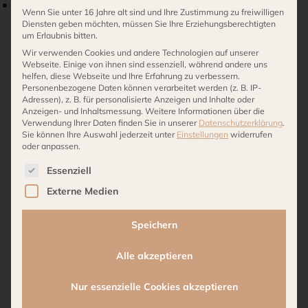
FORM UND FUNKTION:
Minimalistisches Design,
Wenn Sie unter 16 Jahre alt sind und Ihre Zustimmung zu freiwilligen
höhenverstellbar (68–100cm), maximal einfache
Diensten geben möchten, müssen Sie Ihre Erziehungsberechtigten
um Erlaubnis bitten.
Bedienung: Feuer = an, pusten = aus
Wir verwenden Cookies und andere Technologien auf unserer
49,90
€
Webseite. Einige von ihnen sind essenziell, während andere uns
helfen, diese Webseite und Ihre Erfahrung zu verbessern.
Personenbezogene Daten können verarbeitet werden (z. B. IP-
inkl. 19 % MwSt.
Adressen), z. B. für personalisierte Anzeigen und Inhalte oder
Lieferzeit:
2-3 Werktage
Anzeigen- und Inhaltsmessung.
Weitere Informationen über die
Verwendung Ihrer Daten finden Sie in unserer
Datenschutzerklärung
.
Sie können Ihre Auswahl jederzeit unter
Einstellungen
widerrufen
PHILIPPI
oder anpassen.
IN DEN WARENKORB
-
Es folgt eine Liste der Service-Gruppen, für die eine 
Essenziell
TOM
Externe Medien
Kerzenständer
Kategorien:
Alle Produkte
,
Wohnaccessoires
,
Villa Stöcken
,
mit
Living
Speichern
einstellbarer
Höhe
Alle akzeptieren
Beschreibung
Menge
Nur essenzielle Cookies akzeptieren