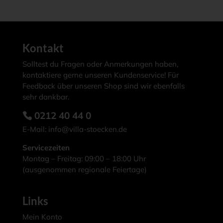
Varianten
auf.
Die
Optionen
Kontakt
können
Solltest du Fragen oder Anmerkungen haben,
auf
kontaktiere gerne unseren Kundenservice! Für
der
Feedback über unseren Shop sind wir ebenfalls
sehr dankbar.
Produktseite
gewählt
0212 40 44 0
werden
E-Mail:
info@villa-stoecken.de
Servicezeiten
Montag – Freitag: 09:00 – 18:00 Uhr
(ausgenommen regionale Feiertage)
Links
Mein Konto