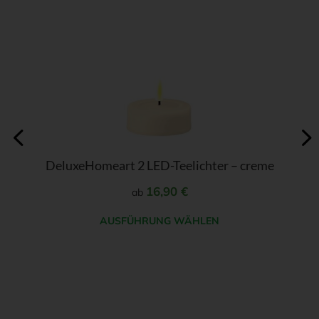
mehrere
Varianten
auf.
Die
Optionen
können
auf
der
DeluxeHomeart 2 LED-Teelichter – creme
Produktseite
gewählt
16,90
€
ab
werden
AUSFÜHRUNG WÄHLEN
Dieses
Produkt
weist
mehrere