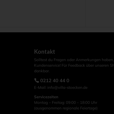
Dieses
Produkt
weist
mehrere
Varianten
auf.
Die
Kontakt
Optionen
Solltest du Fragen oder Anmerkungen haben,
können
Kundenservice! Für Feedback über unseren Sh
auf
dankbar.
der
0212 40 44 0
Produktseite
E-Mail:
info@villa-stoecken.de
gewählt
werden
Servicezeiten
Montag – Freitag: 09:00 – 18:00 Uhr
(ausgenommen regionale Feiertage)