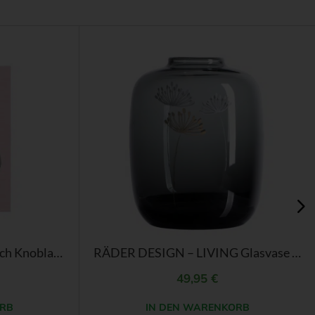
WD Lifestyle – Geschirrtuch Knoblauch-Design
RÄDER DESIGN – LIVING Glasvase Pusteblume
49,95
€
RB
IN DEN WARENKORB