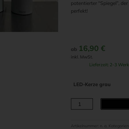
patentierter “Spiegel”, d
perfekt!
16,90
€
ab
inkl. MwSt.
Lieferzeit:
2-3 Werk
LED-Kerze grau
DeluxeHomeart
LED-
Kerzen
-
Artikelnummer:
n. a.
Kategorien