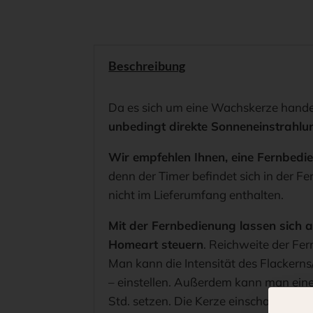
Beschreibung
Da es sich um eine Wachskerze hande
unbedingt direkte Sonneneinstrahlu
Wir empfehlen Ihnen, eine Fernbedie
denn der Timer befindet sich in der Fe
nicht im Lieferumfang enthalten.
Mit der Fernbedienung lassen sich a
Homeart steuern
. Reichweite der Fe
Man kann die Intensität des Flackerns/
– einstellen. Außerdem kann man eine
Std. setzen. Die Kerze einschalten, 