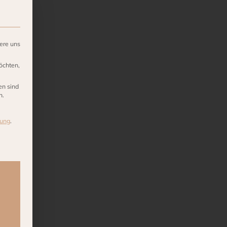
ere uns
öchten,
en sind
n.
rung
.
ng erteilt werden kann. Die erste Service-Gruppe ist essen