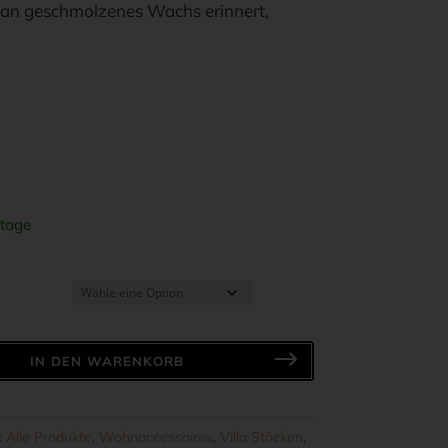
er an geschmolzenes Wachs erinnert,
tage
IN DEN WARENKORB
:
Alle Produkte
,
Wohnaccessoires
,
Villa Stöcken
,