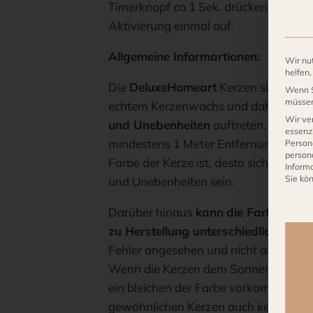
Timerknopf ca 1 Sek. drücken, die Ker
Aktivierung einmal auf.
Allgemeine Informartionen:
Wir nu
helfen
Die
DeluxeHomeart
Kerzen sind alle 
Wenn S
müssen 
echtem Kerzenwachs und daher kön
Wir ve
und Unebenheiten
auftreten. Fehler
essenzi
mindestens 1 Meter Entfernung zu sehe
Person
person
Farbe der Kerze ist, desto sichtbarer 
Inform
Sie kö
und Unebenheiten sein.
Es fo
Darüber hinaus
kann
die Farbe der 
zu Herstellung unterschiedlich sein
.
Fehler angesehen und nicht als Rek
Wenn die Kerzen dem Sonnenlicht au
ein bleichen der Farbe vorkommen, wi
gewöhnlichen Kerzen auch kennt.