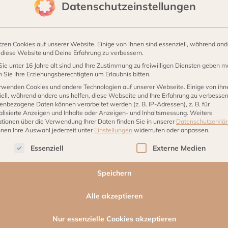
Datenschutzeinstellungen
ze blinkt nach der
tzen Cookies auf unserer Website. Einige von ihnen sind essenziell, während and
, diese Website und Deine Erfahrung zu verbessern.
handgefertigt aus
ie unter 16 Jahre alt sind und Ihre Zustimmung zu freiwilligen Diensten geben m
Sie Ihre Erziehungsberechtigten um Erlaubnis bitten.
nen
kleinere Kratzer
rwenden Cookies und andere Technologien auf unserer Webseite. Einige von ihn
 müssen immer aus
ell, während andere uns helfen, diese Webseite und Ihre Erfahrung zu verbesser
n sein. Je dunkler die
enbezogene Daten können verarbeitet werden (z. B. IP-Adressen), z. B. für
alisierte Anzeigen und Inhalte oder Anzeigen- und Inhaltsmessung.
Weitere
werden kleine Kratzer
ationen über die Verwendung Ihrer Daten finden Sie in unserer
Datenschutzerklä
nnen Ihre Auswahl jederzeit unter
Einstellungen
widerrufen oder anpassen.
lgt eine Liste der Service-Gruppen, für die eine Einwilligu
Essenziell
Externe Medien
Kerzen von Herstellung
 Dies wird nicht als
Speichern
lamation angenommen.
sgesetzt werden, kann
Alle akzeptieren
e man es bei
Nur essenzielle Cookies akzeptieren