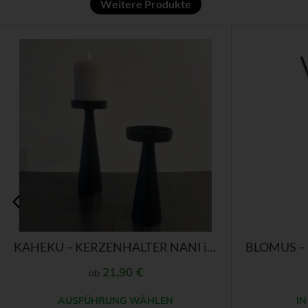
Weitere Produkte
Dieses
Produkt
weist
mehrere
Varianten
auf.
Die
Optionen
können
auf
der
KAHEKU – KERZENHALTER NANI in Schwarz
Produktseite
gewählt
21,90
€
ab
werden
AUSFÜHRUNG WÄHLEN
I