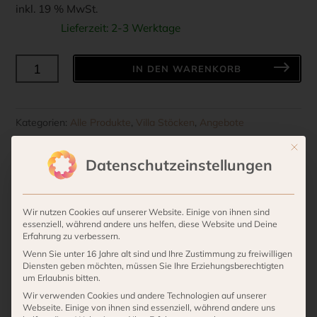
Preis
Preis
inkl. 19 % MwSt.
war:
ist:
Lieferzeit:
2-3 Werktage
9,95 €
7,90 €.
RÄDER
IN DEN WARENKORB
DESIGN
Glanzlicht
“Schrift”
Kategorien:
Alle Produkte
,
Villa Stöcken
,
Angebote
Menge
Mit die
Datenschutzeinstellungen
Beschreibung
Wir nutzen Cookies auf unserer Website. Einige von ihnen sind
Material: Glas, außen matt, innen glänzend
essenziell, während andere uns helfen, diese Website und Deine
Erfahrung zu verbessern.
Design: Rieck
Wenn Sie unter 16 Jahre alt sind und Ihre Zustimmung zu freiwilligen
Diensten geben möchten, müssen Sie Ihre Erziehungsberechtigten
Maße: Höhe 10 cm, Ø 9 cm
um Erlaubnis bitten.
Wir verwenden Cookies und andere Technologien auf unserer
Webseite. Einige von ihnen sind essenziell, während andere uns