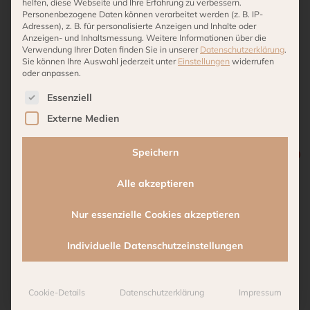
helfen, diese Webseite und Ihre Erfahrung zu verbessern.
Personenbezogene Daten können verarbeitet werden (z. B. IP-
Adressen), z. B. für personalisierte Anzeigen und Inhalte oder
Anzeigen- und Inhaltsmessung.
Weitere Informationen über die
Verwendung Ihrer Daten finden Sie in unserer
Datenschutzerklärung
.
Reviews (0)
Sie können Ihre Auswahl jederzeit unter
Einstellungen
widerrufen
oder anpassen.
Es folgt eine Liste der Service-Gruppen, für die eine 
Essenziell
Externe Medien
Weitere Produkte
Speichern
Alle akzeptieren
Nur essenzielle Cookies akzeptieren
Individuelle Datenschutzeinstellungen
Cookie-Details
Datenschutzerklärung
Impressum